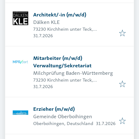
Architekt/-in (m/w/d)
Dälken KLE
73230 Kirchheim unter Teck,
Veröffentlicht
:
Deutschland
31.7.2026
Mitarbeiter (m/w/d)
Verwaltung/Sekretariat
Milchprüfung Baden-Württemberg
73230 Kirchheim unter Teck,
Veröffentlicht
:
Deutschland
31.7.2026
Erzieher (m/w/d)
Gemeinde Oberboihingen
Veröffentlicht
:
Oberboihingen, Deutschland
31.7.2026